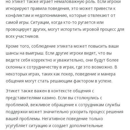
но этикет также играет немаловажную роль. Если игроки
игнорируют правила поведения, это может привести к
конфликтам и недопониманию, которые отвлекают от
самой игры. Ситуации, когда кто-то ругается или
провоцирует других, могут испортить игровой процесс для
всех участников.
Кроме того, соблюдение этикета может повысить ваши
шансы на выигрыш. Если другие игроки видят, что вы
ведете себя корректно и уважительно, они будут более
склонны к сотрудничеству в играх, где это возможно. В
некоторых играх, таких как покер, поведение и манера
общения могут стать решающим фактором в успехе.
Этикет также важен в контексте общения с
представителями казино. Если вы столкнулись с
проблемой, вежливое обращение к сотрудникам службы
поддержки может значительно ускорить процесс решения
вашей проблемы. Негативное поведение только
усугубляет ситуацию и создает дополнительные