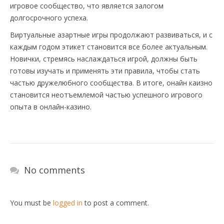
игровое сообщество, что является залогом
долгосрочного успеха.
Виртуальные азартные игры продолжают развиваться, и с
каждым годом этикет становится все более актуальным.
Новички, стремясь наслаждаться игрой, должны быть
готовы изучать и применять эти правила, чтобы стать
частью дружелюбного сообщества. В итоге, онайн каизно
становится неотъемлемой частью успешного игрового
опыта в онлайн-казино.
No comments
You must be
logged in
to post a comment.