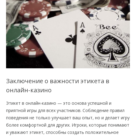
Заключение о важности этикета в
онлайн-казино
Этикет в онлайн-казино — это основа успешной и
приятной игры для всех участников. Соблюдение правил
поведения не только улучшает ваш опыт, но и делает игру
более комфортной для других. Игроки, которые понимают
и уважают этикет, способны создать положительное