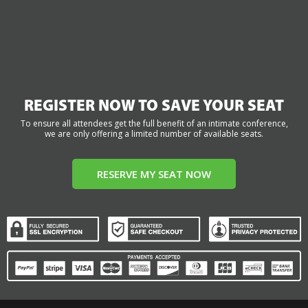
REGISTER NOW TO SAVE YOUR SEAT
To ensure all attendees get the full benefit of an intimate conference,
we are only offering a limited number of available seats.
RESERVE MY SEAT NOW