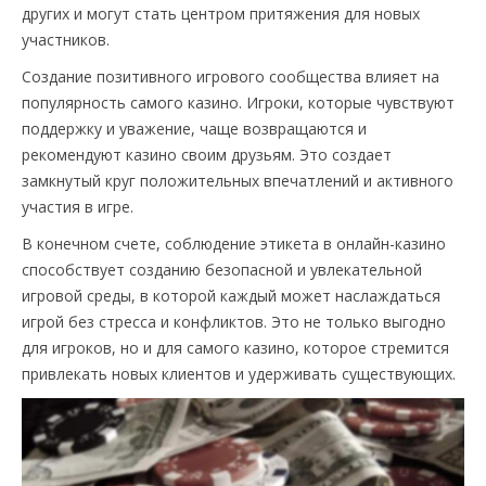
других и могут стать центром притяжения для новых
участников.
Создание позитивного игрового сообщества влияет на
популярность самого казино. Игроки, которые чувствуют
поддержку и уважение, чаще возвращаются и
рекомендуют казино своим друзьям. Это создает
замкнутый круг положительных впечатлений и активного
участия в игре.
В конечном счете, соблюдение этикета в онлайн-казино
способствует созданию безопасной и увлекательной
игровой среды, в которой каждый может наслаждаться
игрой без стресса и конфликтов. Это не только выгодно
для игроков, но и для самого казино, которое стремится
привлекать новых клиентов и удерживать существующих.