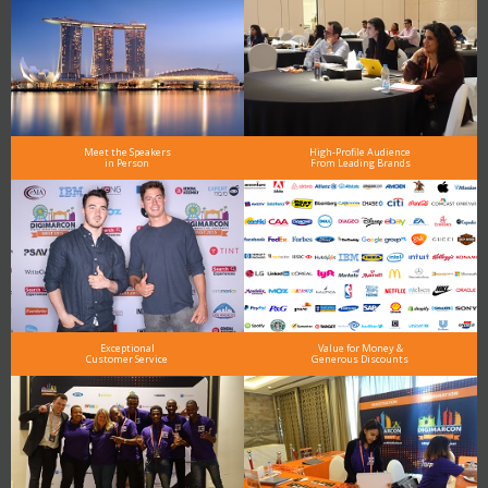
Meet the Speakers
High-Profile Audience
in Person
From Leading Brands
Exceptional
Value for Money &
Customer Service
Generous Discounts