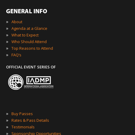
GENERAL INFO
»
About
»
Agenda at a Glance
»
What to Expect
»
Who Should Attend
»
Top Reasons to Attend
»
FAQ’s
OFFICIAL EVENT SERIES OF
»
Buy Passes
»
Rates & Pass Details
»
Testimonials
»
Sponsorship Opportunities