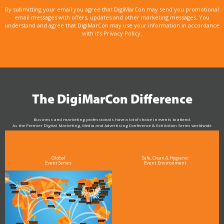
By submitting your email you agree that DigiMarCon may send you promotional
email messages with offers, updates and other marketing messages. You
understand and agree that DigiMarCon may use your information in accordance
with it’s Privacy Policy.
The DigiMarCon Difference
Business and marketing professionals have a lot of choice in events to attend.
As the Premier Digital Marketing, Media and Advertising Conference & Exhibition Series worldwide
see why DigiMarCon stands out above the rest in the marketing industry
and why delegates keep returning year after year
Global
Safe, Clean & Hygienic
Event Series
Event Environment