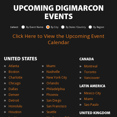
UPCOMING DIGIMARCON
EVENTS
Select:
By Event Name
By City
By State / Country
By Region
Click Here to View the Upcoming Event
Calendar
UNITED STATES
CANADA
»
»
»
Atlanta
Miami
Montreal
»
»
»
Boston
Nashville
Toronto
»
»
»
Charlotte
New York City
Vancouver
»
»
Chicago
Orlando
LATIN AMERICA
»
»
Dallas
Philadelphia
»
Mexico City
»
»
Denver
Phoenix
»
Miami
»
»
Detroit
San Diego
»
Sao Paulo
»
»
Honolulu
San Francisco
»
»
Houston
Seattle
UNITED KINGDOM