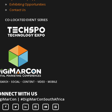
»
Exhibiting Opportunities
»
Contact Us
CO-LOCATED EVENT SERIES
·
·
·
·
SEARCH
SOCIAL
CONTENT
VIDEO
MOBILE
ONNECT WITH US
giMarCon | #DigiMarConSouthAfrica