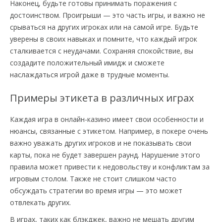
Наконец, будьте готовы принимать поражения с
достоинством. Проигрыши — это часть игры, и важно не
срываться на других игроках или на самой игре. Будьте
уверены в своих навыках и помните, что каждый игрок
сталкивается с неудачами. Сохраняя спокойствие, вы
создадите положительный имидж и сможете
наслаждаться игрой даже в трудные моменты.
Примеры этикета в различных играх
Каждая игра в онлайн-казино имеет свои особенности и
нюансы, связанные с этикетом. Например, в покере очень
важно уважать других игроков и не показывать свои
карты, пока не будет завершен раунд. Нарушение этого
правила может привести к недовольству и конфликтам за
игровым столом. Также не стоит слишком часто
обсуждать стратегии во время игры — это может
отвлекать других.
В играх, таких как блэкджек, важно не мешать другим