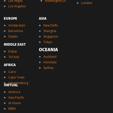
»
»
Las Vegas
Washington DC
»
London
»
Los Angeles
EUROPE
ASIA
»
»
Amsterdam
New Delhi
»
»
Barcelona
Shanghai
»
»
Dublin
Singapore
»
Tokyo
MIDDLE EAST
OCEANIA
»
Dubai
»
»
Auckland
Tel Aviv
»
Honolulu
AFRICA
»
Sydney
»
Cairo
»
Cape Town
»
Johannesburg
VIRTUAL
»
America
»
Asia Pacific
»
At Home
»
EMEA