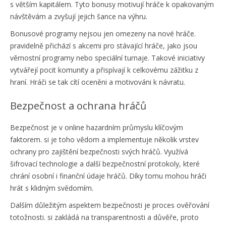
s větším kapitálem. Tyto bonusy motivují hráče k opakovaným
návštěvám a zvyšují jejich šance na výhru.
Bonusové programy nejsou jen omezeny na nové hráče.
pravidelně přichází s akcemi pro stávající hráče, jako jsou
věrnostní programy nebo speciální turnaje. Takové iniciativy
vytvářejí pocit komunity a přispívají k celkovému zážitku z
hraní. Hráči se tak cítí oceněni a motivováni k návratu.
Bezpečnost a ochrana hráčů
Bezpečnost je v online hazardním průmyslu klíčovým
faktorem. si je toho vědom a implementuje několik vrstev
ochrany pro zajištění bezpečnosti svých hráčů. Využívá
šifrovací technologie a další bezpečnostní protokoly, které
chrání osobní i finanční údaje hráčů. Díky tomu mohou hráči
hrát s klidným svědomím.
Dalším důležitým aspektem bezpečnosti je proces ověřování
totožnosti. si zakládá na transparentnosti a důvěře, proto