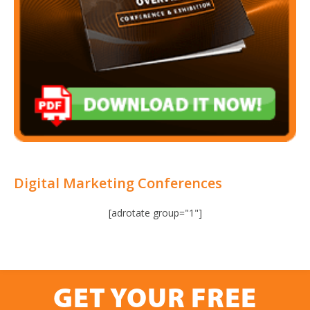
Digital Marketing Conferences
[adrotate group="1"]
GET YOUR FREE