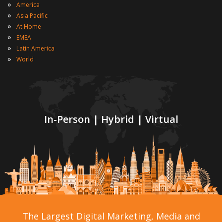
»
America
»
Asia Pacific
»
At Home
»
EMEA
»
Latin America
»
World
In-Person | Hybrid | Virtual
The Largest Digital Marketing, Media and