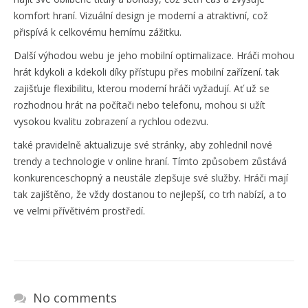
komfort hraní. Vizuální design je moderní a atraktivní, což
přispívá k celkovému hernímu zážitku.
Další výhodou webu je jeho mobilní optimalizace. Hráči mohou
hrát kdykoli a kdekoli díky přístupu přes mobilní zařízení. tak
zajišťuje flexibilitu, kterou moderní hráči vyžadují. Ať už se
rozhodnou hrát na počítači nebo telefonu, mohou si užít
vysokou kvalitu zobrazení a rychlou odezvu.
také pravidelně aktualizuje své stránky, aby zohlednil nové
trendy a technologie v online hraní. Tímto způsobem zůstává
konkurenceschopný a neustále zlepšuje své služby. Hráči mají
tak zajištěno, že vždy dostanou to nejlepší, co trh nabízí, a to
ve velmi přívětivém prostředí.
No comments