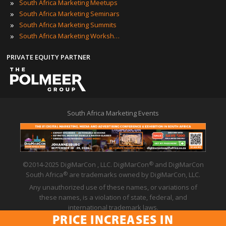
»
South Africa Marketing Meetups
»
South Africa Marketing Seminars
»
South Africa Marketing Summits
»
South Africa Marketing Workshops
PRIVATE EQUITY PARTNER
South Africa Marketing Events
©2014-2025 DigiMarCon , LLC. DigiMarCon
and DigiMarCon
®
South Africa
are trademarks owned by DigiMarCon, LLC.
®
Any unauthorized use of these names, or variations of
these names, is a violation of state, federal, and
international trademark laws.
PRICE INCREASES IN
Privacy Policy
|
Code of Conduct
|
Terms of Use
PRICE INCREASES IN