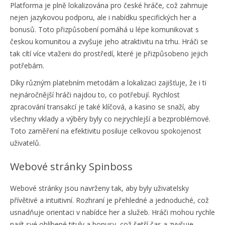
Platforma je plně lokalizována pro české hráče, což zahrnuje
nejen jazykovou podporu, ale i nabídku specifických her a
bonusů. Toto přizpůsobení pomáhá u lépe komunikovat s
českou komunitou a zvyšuje jeho atraktivitu na trhu. Hráči se
tak cítí více vtaženi do prostředí, které je přizpůsobeno jejich
potřebám.
Díky různým platebním metodám a lokalizaci zajišťuje, že i ti
nejnáročnější hráči najdou to, co potřebují. Rychlost
zpracování transakcí je také klíčová, a kasino se snaží, aby
všechny vklady a výběry byly co nejrychlejší a bezproblémové.
Toto zaměření na efektivitu posiluje celkovou spokojenost
uživatelů.
Webové stránky Spinboss
Webové stránky jsou navrženy tak, aby byly uživatelsky
přívětivé a intuitivní. Rozhraní je přehledné a jednoduché, což
usnadňuje orientaci v nabídce her a služeb. Hráči mohou rychle
najít své oblíbené tituly a bonusy, což šetří čas a zvyšuje