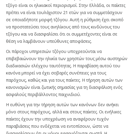
τζόγο είναι οι ηλικιακοί περιορισμοί. Στην Ελλάδα, οι παίκτες
πρέπει να είναι τουλάχιστον 21 ετών για να συμμετάσχουν
σε οποιαδήποτε μορφή τζόγου. Αυτή η ρύθμιση έχει σκοπό
να προστατεύσει τους ανηλίκους από τους κινδύνους του
τζόγου και να διασφαλίσει ότι οι συμμετέχοντες είναι σε
θέση να λαμβάνουν υπεύθυνες αποφάσεις.
Οι πάροχοι υπηρεσιών τζόγου υποχρεούνται να
επιβεβαιώνουν την ηλικία των χρηστών τους μέσω αυστηρών
διαδικασιών ελέγχου ταυτότητας. Η παραβίαση αυτού του
κανόνα μπορεί να έχει σοβαρές συνέπειες για τους
παρόχους, καθώς και για τους παίκτες. Η τήρηση αυτών των
κανονισμών είναι ζωτικής σημασίας για τη διασφάλιση ενός
ασφαλούς περιβάλλοντος παιχνιδιού.
Η ευθύνη για την τήρηση αυτών των κανόνων δεν ανήκει
μόνο στους παρόχους, αλλά και στους παίκτες. Οι ενήλικες
παίκτες έχουν την υποχρέωση να αναφέρουν τυχόν
παραβιάσεις που ενδέχεται να εντοπίσουν, ώστε να
διασφαλίσουν ότι οι νόμοι εφαρμόζονται σωστά. Η