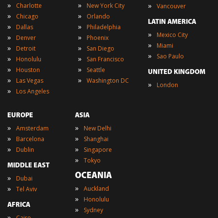
»
»
»
Charlotte
New York City
Vancouver
»
»
Chicago
Orlando
LATIN AMERICA
»
»
Dallas
Philadelphia
»
Mexico City
»
»
Denver
Phoenix
»
Miami
»
»
Detroit
San Diego
»
Sao Paulo
»
»
Honolulu
San Francisco
»
»
Houston
Seattle
UNITED KINGDOM
»
»
Las Vegas
Washington DC
»
London
»
Los Angeles
EUROPE
ASIA
»
»
Amsterdam
New Delhi
»
»
Barcelona
Shanghai
»
»
Dublin
Singapore
»
Tokyo
MIDDLE EAST
OCEANIA
»
Dubai
»
»
Auckland
Tel Aviv
»
Honolulu
AFRICA
»
Sydney
»
Cairo