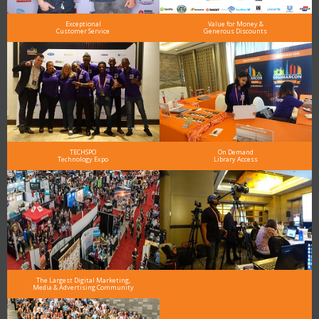
Exceptional
Value for Money &
Customer Service
Generous Discounts
TECHSPO
On Demand
Technology Expo
Library Access
The Largest Digital Marketing,
Media & Advertising Community