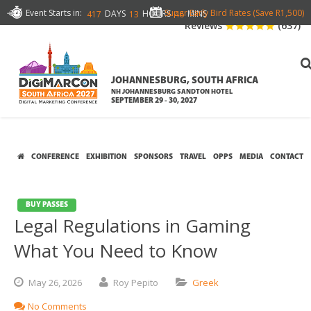
Event Starts in:
Super Early Bird Rates (Save R1,500)
DAYS
HOURS
MINS
417
13
46
Reviews
(637)
JOHANNESBURG, SOUTH AFRICA
NH JOHANNESBURG SANDTON HOTEL
SEPTEMBER 29 - 30, 2027
CONFERENCE
EXHIBITION
SPONSORS
TRAVEL
OPPS
MEDIA
CONTACT
BUY PASSES
Legal Regulations in Gaming
What You Need to Know
May
26,
2026
Roy Pepito
Greek
No Comments