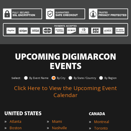
UPCOMING DIGIMARCON
EVENTS
Select:
By Event Name
By City
By State / Country
By Region
Click Here to View the Upcoming Event
Calendar
UNITED STATES
CANADA
»
»
»
Atlanta
Miami
Montreal
»
»
»
Boston
Nashville
Toronto