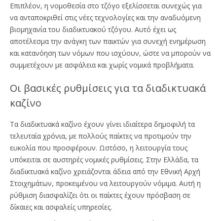
Επιπλέον, η νομοθεσία στο τζόγο εξελίσσεται συνεχώς για
να ανταποκριθεί στις νέες τεχνολογίες και την αναδυόμενη
βιομηχανία του διαδικτυακού τζόγου. Αυτό έχει ως
αποτέλεσμα την ανάγκη των παικτών για συνεχή ενημέρωση
και κατανόηση των νόμων που ισχύουν, ώστε να μπορούν να
συμμετέχουν με ασφάλεια και χωρίς νομικά προβλήματα.
Οι βασικές ρυθμίσεις για τα διαδικτυακά
καζίνο
Τα διαδικτυακά καζίνο έχουν γίνει ιδιαίτερα δημοφιλή τα
τελευταία χρόνια, με πολλούς παίκτες να προτιμούν την
ευκολία που προσφέρουν. Ωστόσο, η λειτουργία τους
υπόκειται σε αυστηρές νομικές ρυθμίσεις. Στην Ελλάδα, τα
διαδικτυακά καζίνο χρειάζονται άδεια από την Εθνική Αρχή
Στοιχημάτων, προκειμένου να λειτουργούν νόμιμα. Αυτή η
ρύθμιση διασφαλίζει ότι οι παίκτες έχουν πρόσβαση σε
δίκαιες και ασφαλείς υπηρεσίες.