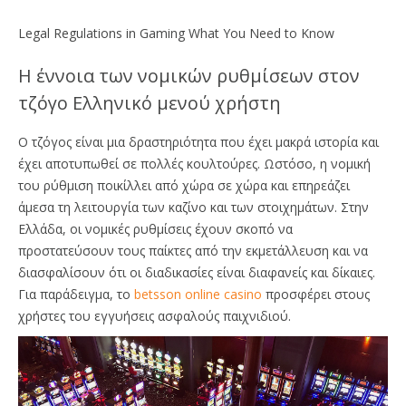
Legal Regulations in Gaming What You Need to Know
Η έννοια των νομικών ρυθμίσεων στον
τζόγο Ελληνικό μενού χρήστη
Ο τζόγος είναι μια δραστηριότητα που έχει μακρά ιστορία και
έχει αποτυπωθεί σε πολλές κουλτούρες. Ωστόσο, η νομική
του ρύθμιση ποικίλλει από χώρα σε χώρα και επηρεάζει
άμεσα τη λειτουργία των καζίνο και των στοιχημάτων. Στην
Ελλάδα, οι νομικές ρυθμίσεις έχουν σκοπό να
προστατεύσουν τους παίκτες από την εκμετάλλευση και να
διασφαλίσουν ότι οι διαδικασίες είναι διαφανείς και δίκαιες.
Για παράδειγμα, το
betsson online casino
προσφέρει στους
χρήστες του εγγυήσεις ασφαλούς παιχνιδιού.