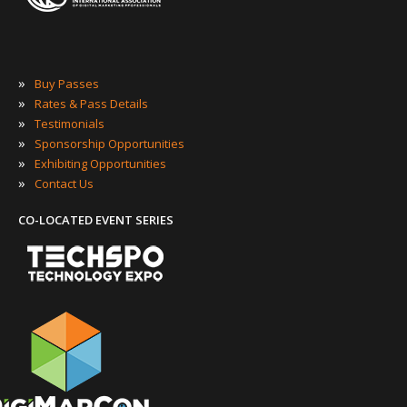
»
Buy Passes
»
Rates & Pass Details
»
Testimonials
»
Sponsorship Opportunities
»
Exhibiting Opportunities
»
Contact Us
CO-LOCATED EVENT SERIES