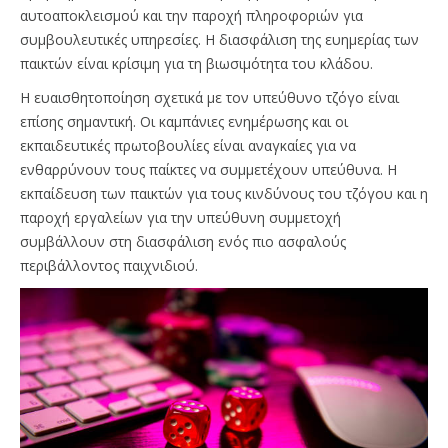
αυτοαποκλεισμού και την παροχή πληροφοριών για
συμβουλευτικές υπηρεσίες. Η διασφάλιση της ευημερίας των
παικτών είναι κρίσιμη για τη βιωσιμότητα του κλάδου.
Η ευαισθητοποίηση σχετικά με τον υπεύθυνο τζόγο είναι
επίσης σημαντική. Οι καμπάνιες ενημέρωσης και οι
εκπαιδευτικές πρωτοβουλίες είναι αναγκαίες για να
ενθαρρύνουν τους παίκτες να συμμετέχουν υπεύθυνα. Η
εκπαίδευση των παικτών για τους κινδύνους του τζόγου και η
παροχή εργαλείων για την υπεύθυνη συμμετοχή
συμβάλλουν στη διασφάλιση ενός πιο ασφαλούς
περιβάλλοντος παιχνιδιού.