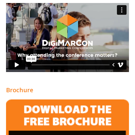
Brochure