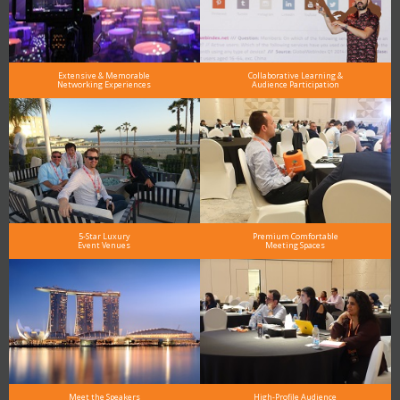
Extensive & Memorable
Collaborative Learning &
Networking Experiences
Audience Participation
5-Star Luxury
Premium Comfortable
Event Venues
Meeting Spaces
Meet the Speakers
High-Profile Audience