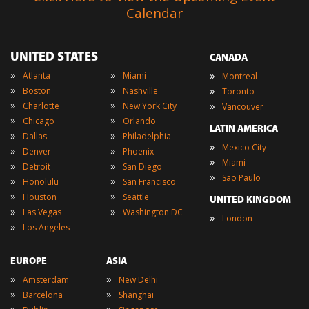
Calendar
UNITED STATES
CANADA
»
»
»
Atlanta
Miami
Montreal
»
»
»
Boston
Nashville
Toronto
»
»
»
Charlotte
New York City
Vancouver
»
»
Chicago
Orlando
LATIN AMERICA
»
»
Dallas
Philadelphia
»
Mexico City
»
»
Denver
Phoenix
»
Miami
»
»
Detroit
San Diego
»
Sao Paulo
»
»
Honolulu
San Francisco
»
»
Houston
Seattle
UNITED KINGDOM
»
»
Las Vegas
Washington DC
»
London
»
Los Angeles
EUROPE
ASIA
»
»
Amsterdam
New Delhi
»
»
Barcelona
Shanghai