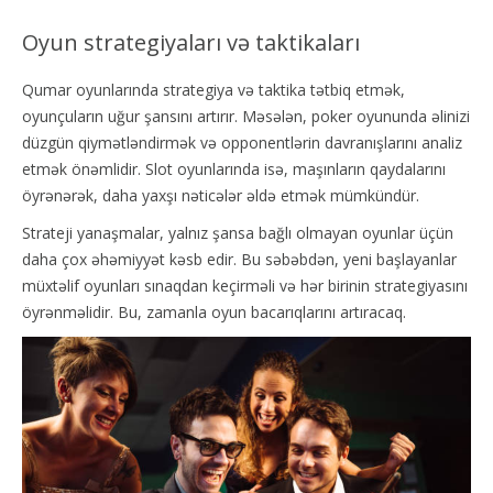
Oyun strategiyaları və taktikaları
Qumar oyunlarında strategiya və taktika tətbiq etmək,
oyunçuların uğur şansını artırır. Məsələn, poker oyununda əlinizi
düzgün qiymətləndirmək və opponentlərin davranışlarını analiz
etmək önəmlidir. Slot oyunlarında isə, maşınların qaydalarını
öyrənərək, daha yaxşı nəticələr əldə etmək mümkündür.
Strateji yanaşmalar, yalnız şansa bağlı olmayan oyunlar üçün
daha çox əhəmiyyət kəsb edir. Bu səbəbdən, yeni başlayanlar
müxtəlif oyunları sınaqdan keçirməli və hər birinin strategiyasını
öyrənməlidir. Bu, zamanla oyun bacarıqlarını artıracaq.