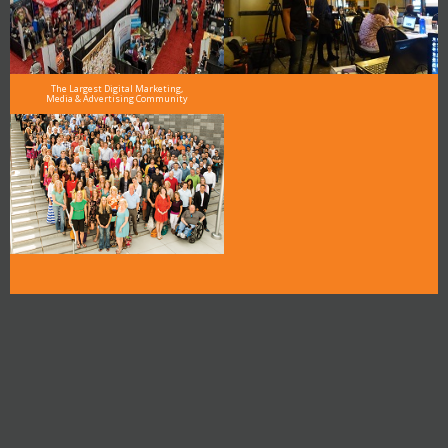
The Largest Digital Marketing,
Media & Advertising Community