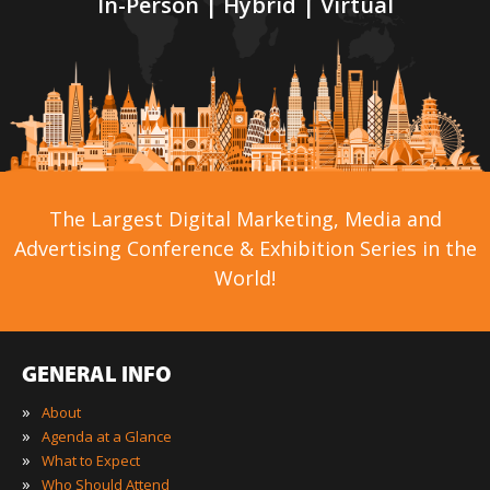
In-Person | Hybrid | Virtual
The Largest Digital Marketing, Media and
Advertising Conference & Exhibition Series in the
World!
GENERAL INFO
»
About
»
Agenda at a Glance
»
What to Expect
»
Who Should Attend