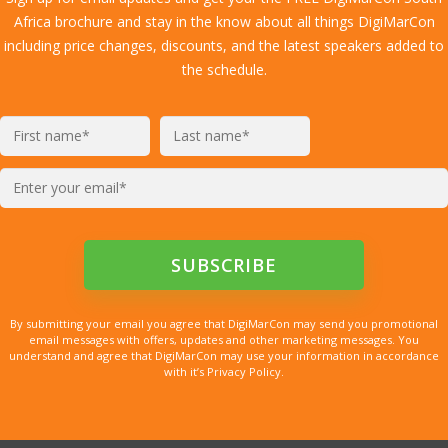
Africa brochure and stay in the know about all things DigiMarCon
including price changes, discounts, and the latest speakers added to
the schedule.
By submitting your email you agree that DigiMarCon may send you promotional
email messages with offers, updates and other marketing messages. You
understand and agree that DigiMarCon may use your information in accordance
with it’s Privacy Policy.