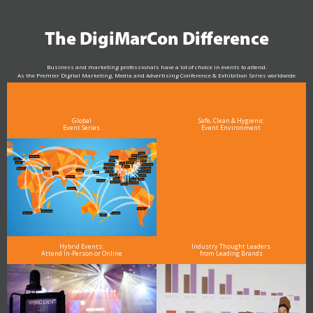
The DigiMarCon Difference
Business and marketing professionals have a lot of choice in events to attend.
As the Premier Digital Marketing, Media and Advertising Conference & Exhibition Series worldwide
see why DigiMarCon stands out above the rest in the marketing industry
and why delegates keep returning year after year
Global
Safe, Clean & Hygienic
Event Series
Event Environment
Hybrid Events:
Industry Thought Leaders
Attend In-Person or Online
from Leading Brands