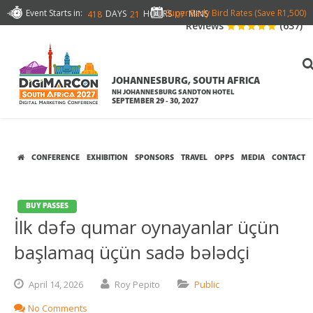
Event Starts in:
Super Early Bird Rates (Save R1,500)
DAYS
HOURS
MINS
418
21
07
Reviews
(637)
JOHANNESBURG, SOUTH AFRICA
NH JOHANNESBURG SANDTON HOTEL
SEPTEMBER 29 - 30, 2027
CONFERENCE
EXHIBITION
SPONSORS
TRAVEL
OPPS
MEDIA
CONTACT
BUY PASSES
İlk dəfə qumar oynayanlar üçün
başlamaq üçün sadə bələdçi
April
14,
2026
Roy Pepito
Public
No Comments