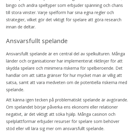
bingo och andra speltyper som erbjuder spänning och chans
till stora vinster. Varje spelform har sina egna regler och
strategier, vilket gör det viktigt för spelare att göra research
innan de deltar.
Ansvarsfullt spelande
Ansvarsfullt spelande är en central del av spelkulturen. Många
länder och organisationer har implementerat riktlinjer för att
skydda spelare och minimera riskerna för spelberoende. Det
handlar om att sätta gränser för hur mycket man är villig att
satsa, samt att vara medveten om de potentiella riskerna med
spelande.
Att känna igen tecken på problematiskt spelande är avgörande.
Om spelandet börjar påverka ens ekonomi eller relationer
negativt, är det viktigt att söka hjälp. Många casinon och
spelplattformar erbjuder resurser för spelare som behöver
stöd eller vill lära sig mer om ansvarsfullt spelande.