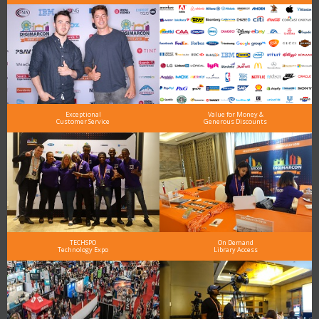
Exceptional
Value for Money &
Customer Service
Generous Discounts
TECHSPO
On Demand
Technology Expo
Library Access