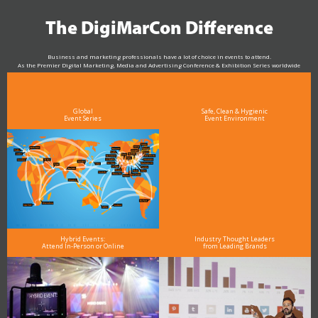
The DigiMarCon Difference
Business and marketing professionals have a lot of choice in events to attend.
As the Premier Digital Marketing, Media and Advertising Conference & Exhibition Series worldwide
see why DigiMarCon stands out above the rest in the marketing industry
and why delegates keep returning year after year
Global
Safe, Clean & Hygienic
Event Series
Event Environment
Hybrid Events:
Industry Thought Leaders
Attend In-Person or Online
from Leading Brands