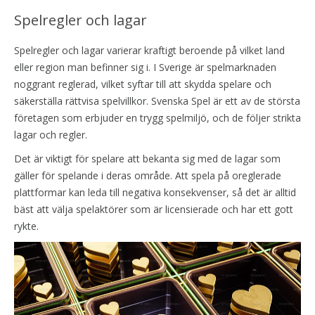
Spelregler och lagar
Spelregler och lagar varierar kraftigt beroende på vilket land
eller region man befinner sig i. I Sverige är spelmarknaden
noggrant reglerad, vilket syftar till att skydda spelare och
säkerställa rättvisa spelvillkor. Svenska Spel är ett av de största
företagen som erbjuder en trygg spelmiljö, och de följer strikta
lagar och regler.
Det är viktigt för spelare att bekanta sig med de lagar som
gäller för spelande i deras område. Att spela på oreglerade
plattformar kan leda till negativa konsekvenser, så det är alltid
bäst att välja spelaktörer som är licensierade och har ett gott
rykte.