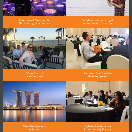
Extensive & Memorable
Collaborative Learning &
Networking Experiences
Audience Participation
5-Star Luxury
Premium Comfortable
Event Venues
Meeting Spaces
Meet the Speakers
High-Profile Audience
in Person
From Leading Brands