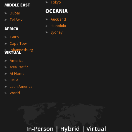
»
Tokyo
MIDDLE EAST
OCEANIA
»
Dubai
»
»
Auckland
Tel Aviv
»
Honolulu
AFRICA
»
Sydney
»
Cairo
»
Cape Town
»
Johannesburg
VIRTUAL
»
America
»
Asia Pacific
»
At Home
»
EMEA
»
Latin America
»
World
In-Person | Hybrid | Virtual