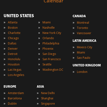
Calendar
UNITED STATES
CANADA
»
»
»
Atlanta
Miami
Montreal
»
»
»
Boston
Nashville
Toronto
»
»
»
Charlotte
New York City
Vancouver
»
»
Chicago
Orlando
LATIN AMERICA
»
»
Dallas
Philadelphia
»
Mexico City
»
»
Denver
Phoenix
»
Miami
»
»
Detroit
San Diego
»
Sao Paulo
»
»
Honolulu
San Francisco
»
»
Houston
Seattle
UNITED KINGDOM
»
»
Las Vegas
Washington DC
»
London
»
Los Angeles
EUROPE
ASIA
»
»
Amsterdam
New Delhi
»
»
Barcelona
Shanghai
»
»
Dublin
Singapore