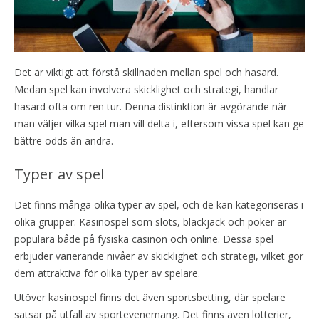
Det är viktigt att förstå skillnaden mellan spel och hasard.
Medan spel kan involvera skicklighet och strategi, handlar
hasard ofta om ren tur. Denna distinktion är avgörande när
man väljer vilka spel man vill delta i, eftersom vissa spel kan ge
bättre odds än andra.
Typer av spel
Det finns många olika typer av spel, och de kan kategoriseras i
olika grupper. Kasinospel som slots, blackjack och poker är
populära både på fysiska casinon och online. Dessa spel
erbjuder varierande nivåer av skicklighet och strategi, vilket gör
dem attraktiva för olika typer av spelare.
Utöver kasinospel finns det även sportsbetting, där spelare
satsar på utfall av sportevenemang. Det finns även lotterier,