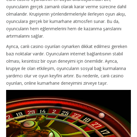
oyuncuların gerçek zamanlı olarak karar verme sürecine dahil
olmalarıdır. Krupiyenin yönlendirmeleriyle ilerleyen oyun akışı,
oyunculara gerçek bir kumarhane atmosferi sunar. Bu da,
oyuncuların hem eğlenmelerini hem de kazanma şanslarını
artırmalarını sağlar.
Ayrıca, canlı casino oyunları oynarken dikkat edilmesi gereken
bazı noktalar vardır. Oyuncuların internet bağlantısının stabil
olması, kesintisiz bir oyun deneyimi için önemlidir. Ayrıca,
krupiye ile olan etkileşim, oyuncuların sosyal bağ kurmalarına
yardımcı olur ve oyun keyfini artırır. Bu nedenle, canlı casino
oyunları, online kumarhane deneyimini zirveye taşır.