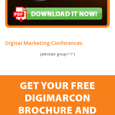
Digital Marketing Conferences
[adrotate group="1"]
GET YOUR FREE
DIGIMARCON
BROCHURE AND