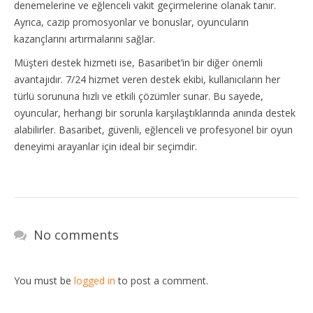
denemelerine ve eğlenceli vakit geçirmelerine olanak tanır.
Ayrıca, cazip promosyonlar ve bonuslar, oyuncuların
kazançlarını artırmalarını sağlar.
Müşteri destek hizmeti ise, Basaribet’in bir diğer önemli
avantajıdır. 7/24 hizmet veren destek ekibi, kullanıcıların her
türlü sorununa hızlı ve etkili çözümler sunar. Bu sayede,
oyuncular, herhangi bir sorunla karşılaştıklarında anında destek
alabilirler. Basaribet, güvenli, eğlenceli ve profesyonel bir oyun
deneyimi arayanlar için ideal bir seçimdir.
No comments
You must be
logged in
to post a comment.