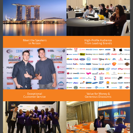
Meet the Speakers
High-Profile Audience
in Person
From Leading Brands
Exceptional
Value for Money &
Customer Service
Generous Discounts