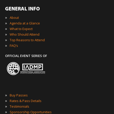
GENERAL INFO
»
About
»
Agenda at a Glance
»
What to Expect
»
Who Should Attend
»
Top Reasons to Attend
»
FAQ’s
OFFICIAL EVENT SERIES OF
»
Buy Passes
»
Rates & Pass Details
»
Testimonials
»
Sponsorship Opportunities