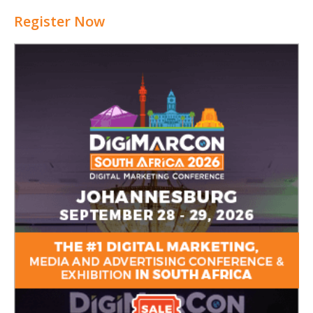
Register Now