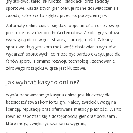
gry stołowe, takie jak ruletka i blackjack, oraz zakłady
sportowe. Każda z tych gier oferuje różne doświadczenia i
zasady, które warto zgłębić przed rozpoczęciem gry.
Automaty online cieszą się dużą popularnością dzięki swojej
prostocie oraz różnorodności tematów. Z kolei gry stołowe
wymagają nieco więcej strategii i umiejętności. Zakłady
sportowe dają graczom możliwość obstawiania wyników
wydarzeń sportowych, co może być bardzo ekscytujące dla
fanów sportu. Pomimo rozwoju technologii, zachowanie
zdrowego rozsądku w grze jest kluczowe.
Jak wybrać kasyno online?
Wybór odpowiedniego kasyna online jest kluczowy dla
bezpieczeństwa i komfortu gry. Należy zwrócić uwagę na
licencję, reputację oraz oferowane metody płatności. Warto
również zapoznać się z dostępnością gier oraz bonusami,
które mogą zwiększyć szanse na wygraną.