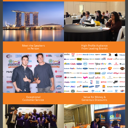
Meet the Speakers
High-Profile Audience
in Person
From Leading Brands
Exceptional
Value for Money &
Customer Service
Generous Discounts