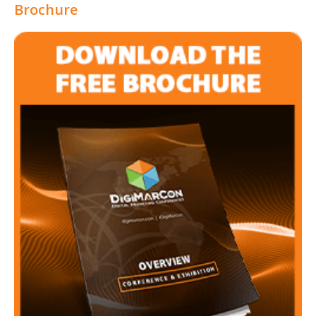
Brochure