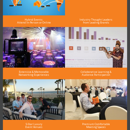
Hybrid Events:
Industry Thought Leaders
Attend In-Person or Online
from Leading Brands
Extensive & Memorable
Collaborative Learning &
Networking Experiences
Audience Participation
5-Star Luxury
Premium Comfortable
Event Venues
Meeting Spaces