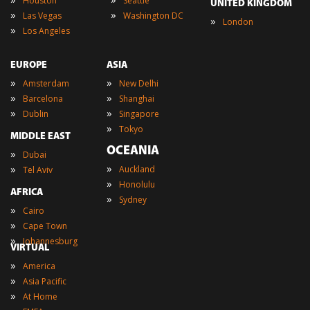
Houston
Seattle
UNITED KINGDOM
»
»
Las Vegas
Washington DC
»
London
»
Los Angeles
EUROPE
ASIA
»
»
Amsterdam
New Delhi
»
»
Barcelona
Shanghai
»
»
Dublin
Singapore
»
Tokyo
MIDDLE EAST
OCEANIA
»
Dubai
»
»
Auckland
Tel Aviv
»
Honolulu
AFRICA
»
Sydney
»
Cairo
»
Cape Town
»
Johannesburg
VIRTUAL
»
America
»
Asia Pacific
»
At Home