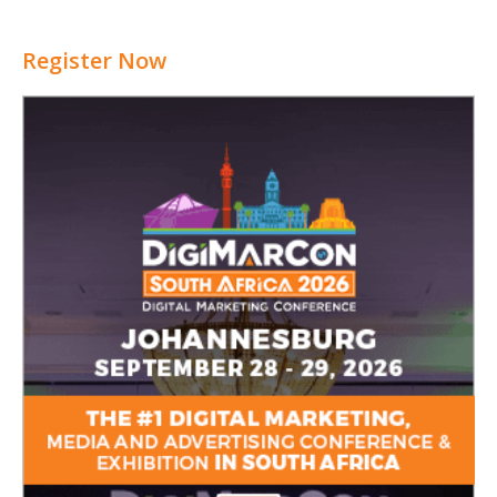
Register Now