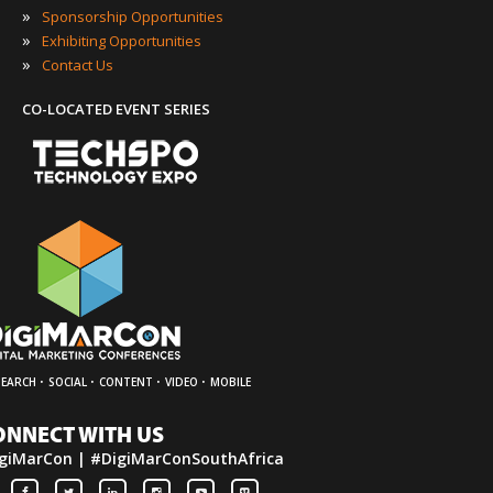
»
Sponsorship Opportunities
»
Exhibiting Opportunities
»
Contact Us
CO-LOCATED EVENT SERIES
·
·
·
·
SEARCH
SOCIAL
CONTENT
VIDEO
MOBILE
ONNECT WITH US
giMarCon | #DigiMarConSouthAfrica