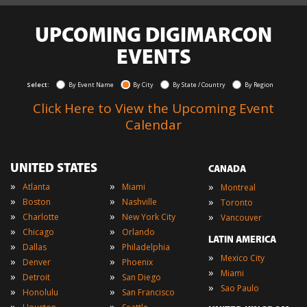
UPCOMING DIGIMARCON
EVENTS
Select:
By Event Name
By City
By State / Country
By Region
Click Here to View the Upcoming Event
Calendar
UNITED STATES
CANADA
»
»
»
Atlanta
Miami
Montreal
»
»
»
Boston
Nashville
Toronto
»
»
»
Charlotte
New York City
Vancouver
»
»
Chicago
Orlando
LATIN AMERICA
»
»
Dallas
Philadelphia
»
Mexico City
»
»
Denver
Phoenix
»
Miami
»
»
Detroit
San Diego
»
Sao Paulo
»
»
Honolulu
San Francisco
»
»