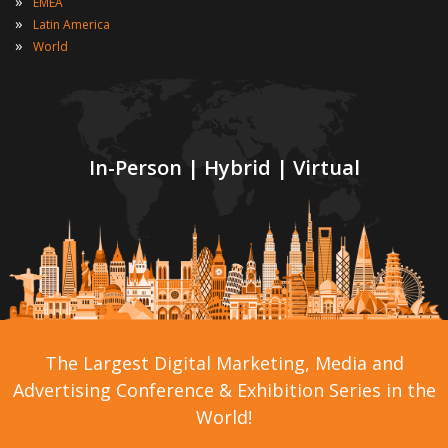
»
EMEA
»
Latin America
»
World
In-Person | Hybrid | Virtual
The Largest Digital Marketing, Media and
Advertising Conference & Exhibition Series in the
World!