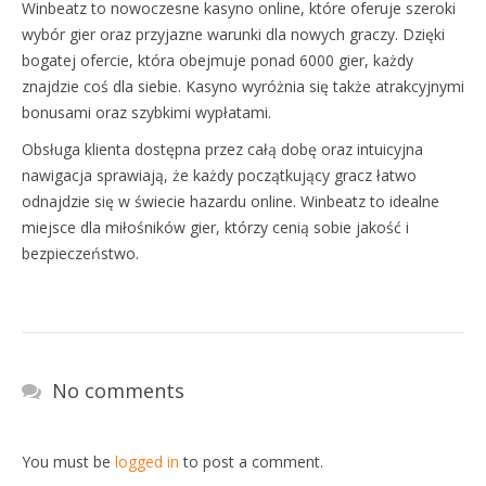
Winbeatz to nowoczesne kasyno online, które oferuje szeroki
wybór gier oraz przyjazne warunki dla nowych graczy. Dzięki
bogatej ofercie, która obejmuje ponad 6000 gier, każdy
znajdzie coś dla siebie. Kasyno wyróżnia się także atrakcyjnymi
bonusami oraz szybkimi wypłatami.
Obsługa klienta dostępna przez całą dobę oraz intuicyjna
nawigacja sprawiają, że każdy początkujący gracz łatwo
odnajdzie się w świecie hazardu online. Winbeatz to idealne
miejsce dla miłośników gier, którzy cenią sobie jakość i
bezpieczeństwo.
No comments
You must be
logged in
to post a comment.