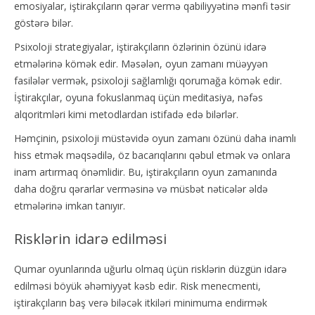
emosiyalar, iştirakçıların qərar vermə qabiliyyətinə mənfi təsir
göstərə bilər.
Psixoloji strategiyalar, iştirakçıların özlərinin özünü idarə
etmələrinə kömək edir. Məsələn, oyun zamanı müəyyən
fasilələr vermək, psixoloji sağlamlığı qorumağa kömək edir.
İştirakçılar, oyuna fokuslanmaq üçün meditasiya, nəfəs
alqoritmləri kimi metodlardan istifadə edə bilərlər.
Həmçinin, psixoloji müstəvidə oyun zamanı özünü daha inamlı
hiss etmək məqsədilə, öz bacarıqlarını qəbul etmək və onlara
inam artırmaq önəmlidir. Bu, iştirakçıların oyun zamanında
daha doğru qərarlar verməsinə və müsbət nəticələr əldə
etmələrinə imkan tanıyır.
Risklərin idarə edilməsi
Qumar oyunlarında uğurlu olmaq üçün risklərin düzgün idarə
edilməsi böyük əhəmiyyət kəsb edir. Risk menecmenti,
iştirakçıların baş verə biləcək itkiləri minimuma endirmək