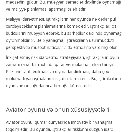
məqsədini güdür. Bu, müəyyən sərhədlər daxilində oynamağı
və maliyyə planlaması aparmağı tələb edir.
Maliyyə idarəetməsi, iştirakçıların hər oyunda nə qədər pul
xərcləyəcəklərini planlamalarına kömək edir. İştirakçılar, öz
büdcələrini müəyyən edərək, bu sərhədlər daxilində oynamağı
öyrənməlidirlər. Belə yanaşma, iştirakçıların uzunmüddətli
perspektivdə müsbət nəticələr əldə etməsinə yardımçı olur.
İnkişaf etmiş risk idarəetmə strategiyaları, iştirakçıların oyun
zamanı rahat bir mühitdə qərar vermələrinə imkan tanıyır.
Risklərin təhlil edilməsi və qiymətləndirilməsi, daha çox
məlumatlı yanaşmaların inkişafını təmin edir. Bu, iştirakçıların
oyun zamanı uğurlarını artırmağa kömək edir.
Aviator oyunu və onun xüsusiyyətləri
Aviator oyunu, qumar dünyasında innovativ bir yanaşma
təqdim edir. Bu oyunda, iştirakçılar risklərini düzgün idarə