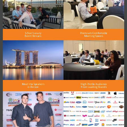
5-Star Luxury
Premium Comfortable
Event Venues
Meeting Spaces
Meet the Speakers
High-Profile Audience
in Person
From Leading Brands