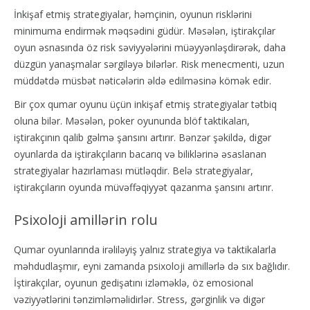
İnkişaf etmiş strategiyalar, həmçinin, oyunun risklərini
minimuma endirmək məqsədini güdür. Məsələn, iştirakçılar
oyun əsnasında öz risk səviyyələrini müəyyənləşdirərək, daha
düzgün yanaşmalar sərgiləyə bilərlər. Risk menecmenti, uzun
müddətdə müsbət nəticələrin əldə edilməsinə kömək edir.
Bir çox qumar oyunu üçün inkişaf etmiş strategiyalar tətbiq
oluna bilər. Məsələn, poker oyununda blöf taktikaları,
iştirakçının qalib gəlmə şansını artırır. Bənzər şəkildə, digər
oyunlarda da iştirakçıların bacarıq və biliklərinə əsaslanan
strategiyalar hazırlaması mütləqdir. Belə strategiyalar,
iştirakçıların oyunda müvəffəqiyyət qazanma şansını artırır.
Psixoloji amillərin rolu
Qumar oyunlarında irəliləyiş yalnız strategiya və taktikalarla
məhdudlaşmır, eyni zamanda psixoloji amillərlə də sıx bağlıdır.
İştirakçılar, oyunun gedişatını izləməklə, öz emosional
vəziyyətlərini tənzimləməlidirlər. Stress, gərginlik və digər