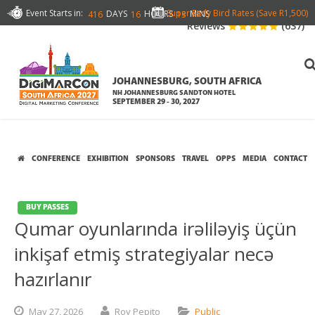
Event Starts in:
Super Early Bird Rates (Save R1,500)
DAYS
HOURS
MINS
416
16
13
Reviews
(637)
JOHANNESBURG, SOUTH AFRICA
NH JOHANNESBURG SANDTON HOTEL
SEPTEMBER 29 - 30, 2027
CONFERENCE
EXHIBITION
SPONSORS
TRAVEL
OPPS
MEDIA
CONTACT
BUY PASSES
Qumar oyunlarında irəliləyiş üçün
inkişaf etmiş strategiyalar necə
hazırlanır
May
27,
2026
Roy Pepito
Public