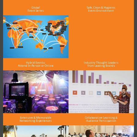
Global
Safe, Clean & Hygienic
Event Series
Event Environment
Hybrid Events:
Industry Thought Leaders
Attend In-Person or Online
from Leading Brands
Extensive & Memorable
Collaborative Learning &
Networking Experiences
Audience Participation