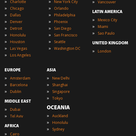
»
»
»
Charlotte
New York City
Vancouver
»
»
Chicago
Orlando
LATIN AMERICA
»
»
Dallas
Philadelphia
»
Mexico City
»
»
Denver
Phoenix
»
Miami
»
»
Detroit
San Diego
»
Sao Paulo
»
»
Honolulu
San Francisco
»
»
Houston
Seattle
UNITED KINGDOM
»
»
Las Vegas
Washington DC
»
London
»
Los Angeles
EUROPE
ASIA
»
»
Amsterdam
New Delhi
»
»
Barcelona
Shanghai
»
»
Dublin
Singapore
»
Tokyo
MIDDLE EAST
OCEANIA
»
Dubai
»
»
Auckland
Tel Aviv
»
Honolulu
AFRICA
»
Sydney
»
Cairo