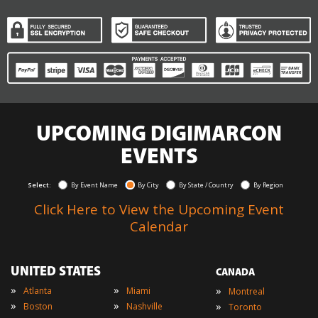
UPCOMING DIGIMARCON
EVENTS
Select:
By Event Name
By City
By State / Country
By Region
Click Here to View the Upcoming Event
Calendar
UNITED STATES
CANADA
»
»
»
Atlanta
Miami
Montreal
»
»
»
Boston
Nashville
Toronto