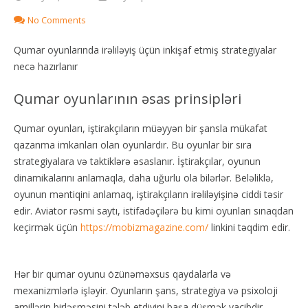
No Comments
Qumar oyunlarında irəliləyiş üçün inkişaf etmiş strategiyalar
necə hazırlanır
Qumar oyunlarının əsas prinsipləri
Qumar oyunları, iştirakçıların müəyyən bir şansla mükafat
qazanma imkanları olan oyunlardır. Bu oyunlar bir sıra
strategiyalara və taktiklərə əsaslanır. İştirakçılar, oyunun
dinamikalarını anlamaqla, daha uğurlu ola bilərlər. Beləliklə,
oyunun məntiqini anlamaq, iştirakçıların irəliləyişinə ciddi təsir
edir. Aviator rəsmi saytı, istifadəçilərə bu kimi oyunları sınaqdan
keçirmək üçün
https://mobizmagazine.com/
linkini təqdim edir.
Hər bir qumar oyunu özünəməxsus qaydalarla və
mexanizmlərlə işləyir. Oyunların şans, strategiya və psixoloji
amillərin birləşməsini tələb etdiyini başa düşmək vacibdir.