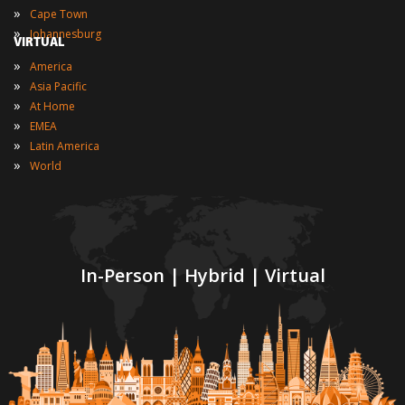
»
Cape Town
»
Johannesburg
VIRTUAL
»
America
»
Asia Pacific
»
At Home
»
EMEA
»
Latin America
»
World
In-Person | Hybrid | Virtual