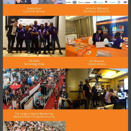
Exceptional
Value for Money &
Customer Service
Generous Discounts
TECHSPO
On Demand
Technology Expo
Library Access
The Largest Digital Marketing,
Media & Advertising Community