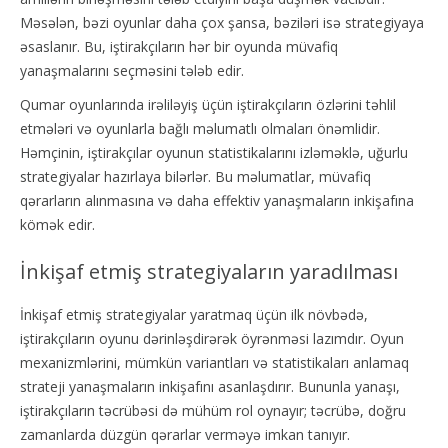
Məsələn, bəzi oyunlar daha çox şansa, bəziləri isə strategiyaya
əsaslanır. Bu, iştirakçıların hər bir oyunda müvafiq
yanaşmalarını seçməsini tələb edir.
Qumar oyunlarında irəliləyiş üçün iştirakçıların özlərini təhlil
etmələri və oyunlarla bağlı məlumatlı olmaları önəmlidir.
Həmçinin, iştirakçılar oyunun statistikalarını izləməklə, uğurlu
strategiyalar hazırlaya bilərlər. Bu məlumatlar, müvafiq
qərarların alınmasına və daha effektiv yanaşmaların inkişafına
kömək edir.
İnkişaf etmiş strategiyaların yaradılması
İnkişaf etmiş strategiyalar yaratmaq üçün ilk növbədə,
iştirakçıların oyunu dərinləşdirərək öyrənməsi lazımdır. Oyun
mexanizmlərini, mümkün variantları və statistikaları anlamaq
strateji yanaşmaların inkişafını asanlaşdırır. Bununla yanaşı,
iştirakçıların təcrübəsi də mühüm rol oynayır; təcrübə, doğru
zamanlarda düzgün qərarlar verməyə imkan tanıyır.