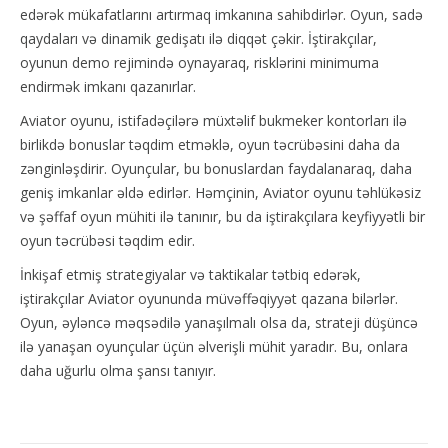
edərək mükafatlarını artırmaq imkanına sahibdirlər. Oyun, sadə
qaydaları və dinamik gedişatı ilə diqqət çəkir. İştirakçılar,
oyunun demo rejimində oynayaraq, risklərini minimuma
endirmək imkanı qazanırlar.
Aviator oyunu, istifadəçilərə müxtəlif bukmeker kontorları ilə
birlikdə bonuslar təqdim etməklə, oyun təcrübəsini daha da
zənginləşdirir. Oyunçular, bu bonuslardan faydalanaraq, daha
geniş imkanlar əldə edirlər. Həmçinin, Aviator oyunu təhlükəsiz
və şəffaf oyun mühiti ilə tanınır, bu da iştirakçılara keyfiyyətli bir
oyun təcrübəsi təqdim edir.
İnkişaf etmiş strategiyalar və taktikalar tətbiq edərək,
iştirakçılar Aviator oyununda müvəffəqiyyət qazana bilərlər.
Oyun, əyləncə məqsədilə yanaşılmalı olsa da, strateji düşüncə
ilə yanaşan oyunçular üçün əlverişli mühit yaradır. Bu, onlara
daha uğurlu olma şansı tanıyır.