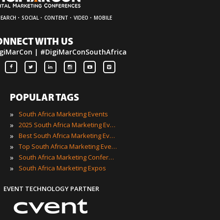
·
·
·
·
SEARCH
SOCIAL
CONTENT
VIDEO
MOBILE
ONNECT WITH US
giMarCon | #DigiMarConSouthAfrica
POPULAR TAGS
»
South Africa Marketing Events
»
2025 South Africa Marketing Events
»
Best South Africa Marketing Events
»
Top South Africa Marketing Events
»
South Africa Marketing Conferences
»
South Africa Marketing Expos
EVENT TECHNOLOGY PARTNER