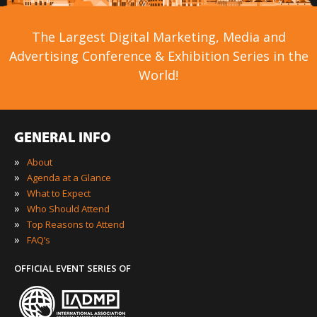
The Largest Digital Marketing, Media and
Advertising Conference & Exhibition Series in the
World!
GENERAL INFO
»
About
»
Agenda at a Glance
»
What to Expect
»
Who Should Attend
»
Top Reasons to Attend
»
FAQ’s
OFFICIAL EVENT SERIES OF