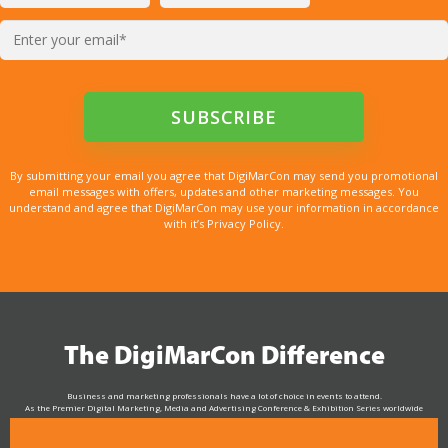
By submitting your email you agree that DigiMarCon may send you promotional
email messages with offers, updates and other marketing messages. You
understand and agree that DigiMarCon may use your information in accordance
with it’s Privacy Policy.
The DigiMarCon Difference
Business and marketing professionals have a lot of choice in events to attend.
As the Premier Digital Marketing, Media and Advertising Conference & Exhibition Series worldwide
see why DigiMarCon stands out above the rest in the marketing industry
and why delegates keep returning year after year