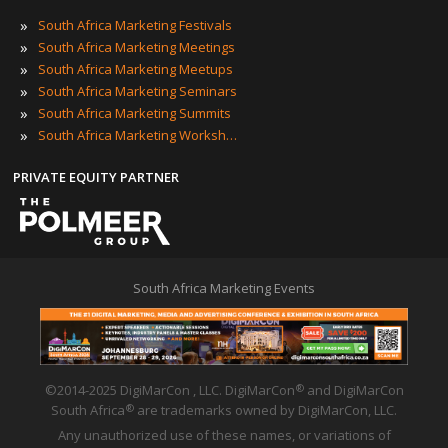
»
South Africa Marketing Festivals
»
South Africa Marketing Meetings
»
South Africa Marketing Meetups
»
South Africa Marketing Seminars
»
South Africa Marketing Summits
»
South Africa Marketing Workshops
PRIVATE EQUITY PARTNER
South Africa Marketing Events
©2014-2025 DigiMarCon , LLC. DigiMarCon
and DigiMarCon
®
South Africa
are trademarks owned by DigiMarCon, LLC.
®
Any unauthorized use of these names, or variations of