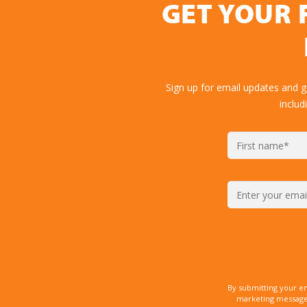
GET YOUR 
Sign up for email updates and 
includ
By submitting your e
marketing messages