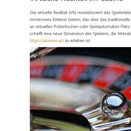
Die virtuelle Realität (VR) revolutioniert das Spielerle
immersives Erlebnis bieten, das über das traditionell
an virtuellen Pokertischen oder Spielautomaten Plat
schafft eine neue Dimension des Spielens, die Interak
https://alawine.at/
zu erleben ist.