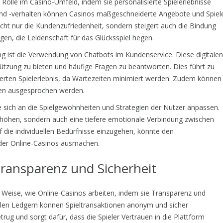
re Rolle im Casino-Umfeld, indem sie personalisierte Spielerlebnisse
 und -verhalten können Casinos maßgeschneiderte Angebote und Spiel
icht nur die Kundenzufriedenheit, sondern steigert auch die Bindung
igen, die Leidenschaft für das Glücksspiel hegen.
ung ist die Verwendung von Chatbots im Kundenservice. Diese digitalen
tützung zu bieten und häufige Fragen zu beantworten. Dies führt zu
erten Spielerlebnis, da Wartezeiten minimiert werden. Zudem können
eben ausgesprochen werden.
ie sich an die Spielgewohnheiten und Strategien der Nutzer anpassen.
rhöhen, sondern auch eine tiefere emotionale Verbindung zwischen
f die individuellen Bedürfnisse einzugehen, könnte den
der Online-Casinos ausmachen.
Transparenz und Sicherheit
d Weise, wie Online-Casinos arbeiten, indem sie Transparenz und
alen Ledgern können Spieltransaktionen anonym und sicher
rug und sorgt dafür, dass die Spieler Vertrauen in die Plattform