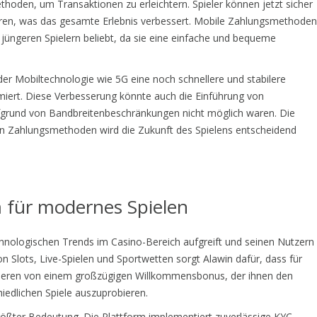
oden, um Transaktionen zu erleichtern. Spieler können jetzt sicher
ren, was das gesamte Erlebnis verbessert. Mobile Zahlungsmethoden
jüngeren Spielern beliebt, da sie eine einfache und bequeme
er Mobiltechnologie wie 5G eine noch schnellere und stabilere
imiert. Diese Verbesserung könnte auch die Einführung von
ufgrund von Bandbreitenbeschränkungen nicht möglich waren. Die
n Zahlungsmethoden wird die Zukunft des Spielens entscheidend
m für modernes Spielen
echnologischen Trends im Casino-Bereich aufgreift und seinen Nutzern
von Slots, Live-Spielen und Sportwetten sorgt Alawin dafür, dass für
itieren von einem großzügigen Willkommensbonus, der ihnen den
chiedlichen Spiele auszuprobieren.
rößter Bedeutung. Die Plattform implementiert zuverlässige KYC-