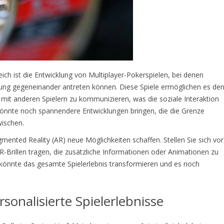
ich ist die Entwicklung von Multiplayer-Pokerspielen, bei denen
ebung gegeneinander antreten können. Diese Spiele ermöglichen es de
d mit anderen Spielern zu kommunizieren, was die soziale Interaktion
 könnte noch spannendere Entwicklungen bringen, die die Grenze
wischen.
mented Reality (AR) neue Möglichkeiten schaffen. Stellen Sie sich vor
R-Brillen tragen, die zusätzliche Informationen oder Animationen zu
 könnte das gesamte Spielerlebnis transformieren und es noch
rsonalisierte Spielerlebnisse