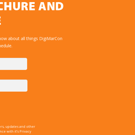
OCHURE AND
E
now about all things DigiMarCon
hedule.
rs, updates and other
e with it’s Privacy