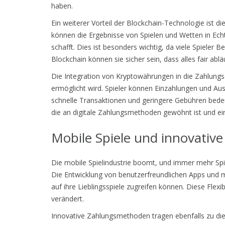
haben.
Ein weiterer Vorteil der Blockchain-Technologie ist die
können die Ergebnisse von Spielen und Wetten in Ech
schafft. Dies ist besonders wichtig, da viele Spieler 
Blockchain können sie sicher sein, dass alles fair abläu
Die Integration von Kryptowährungen in die Zahlungso
ermöglicht wird. Spieler können Einzahlungen und Au
schnelle Transaktionen und geringere Gebühren bedeut
die an digitale Zahlungsmethoden gewöhnt ist und e
Mobile Spiele und innovati
Die mobile Spielindustrie boomt, und immer mehr Spi
Die Entwicklung von benutzerfreundlichen Apps und mo
auf ihre Lieblingsspiele zugreifen können. Diese Flexi
verändert.
Innovative Zahlungsmethoden tragen ebenfalls zu di