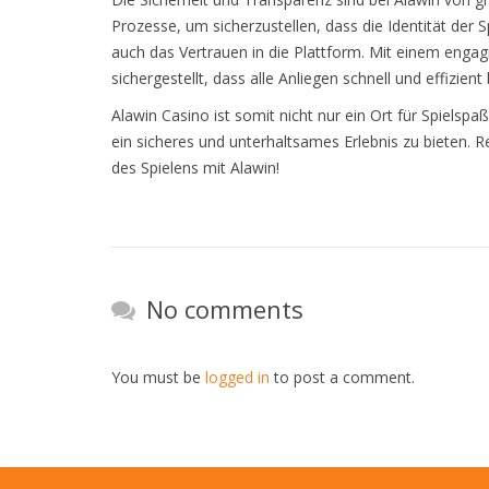
Prozesse, um sicherzustellen, dass die Identität der Spi
auch das Vertrauen in die Plattform. Mit einem engagi
sichergestellt, dass alle Anliegen schnell und effizien
Alawin Casino ist somit nicht nur ein Ort für Spiels
ein sicheres und unterhaltsames Erlebnis zu bieten. R
des Spielens mit Alawin!
No comments
You must be
logged in
to post a comment.