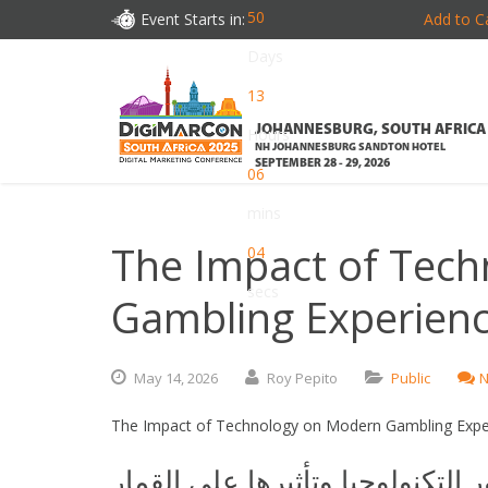
50
Event Starts in:
Add to C
Days
13
JOHANNESBURG, SOUTH AFRICA
Hours
NH JOHANNESBURG SANDTON HOTEL
SEPTEMBER 28 - 29, 2026
06
mins
The Impact of Tec
02
secs
Gambling Experien
May
14,
2026
Roy Pepito
Public
N
The Impact of Technology on Modern Gambling Expe
 التكنولوجيا وتأثيرها على القمار