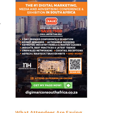
م
What Attendees Are Saying