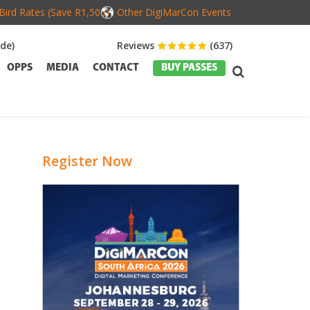
Bird Rates (Save R1,500)
Other DigiMarCon Events
de)
Reviews
(637)
OPPS
MEDIA
CONTACT
BUY PASSES
Register Now