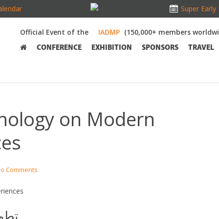
alendar
Super Early 
Official Event of the
(150,000+ members worldwi
CONFERENCE
EXHIBITION
SPONSORS
TRAVEL
hnology on Modern
ces
o Comments
riences
تطور