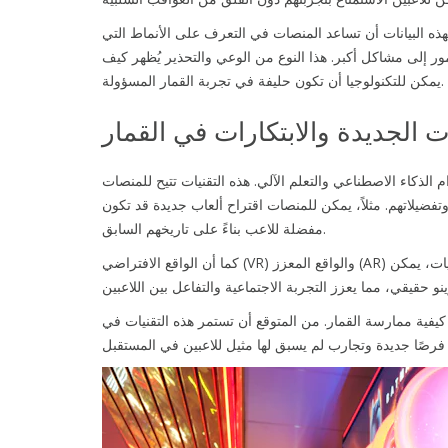
لهذه البيانات أن تساعد المنصات في التعرف على الأنماط التي
مور إلى مشاكل أكبر. هذا النوع من الوعي والتحذير يُظهر كيف
يمكن للتكنولوجيا أن تكون حليفة في تجربة القمار المسؤولة.
ات الجديدة والابتكارات في القمار
الذكاء الاصطناعي والتعلم الآلي. هذه التقنيات تتيح للمنصات
ضيلاتهم. مثلاً، يمكن للمنصات اقتراح ألعاب جديدة قد تكون
مفضلة للاعب بناءً على تاريخهم السابق.
كما أن الواقع الافتراضي (VR) والواقع المعزز (AR) يدخلان في تجربة القمار، مما يفتح أفقًا جديدًا لهذه الصناعة. بفضل هذه التقنيات، يمكن
كيفية ممارسة القمار. من المتوقع أن تستمر هذه التقنيات في