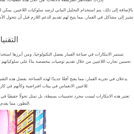
بالإضافة إلى ذلك، يتم استخدام التحليل البياني لرصد سلوكيات اللاعبين. يمكن 
تشير إلى مشاكل في القمار، مما يتيح لهم تقديم الدعم اللازم قبل أن تتحول الأ
التقني
تستمر الابتكارات في صناعة القمار بفضل التكنولوجيا، ومن أبرزها استخدام 
تحسين تجارب اللاعبين من خلال تقديم توصيات مخصصة بناءً على سلوكياتهم وتف
للاعبين الانغماس في بيئات افتراضية وكأنهم في كازينو حقيقي، مما يعزز التجربة الاجتماعية والتفاعل بين اللاعبين.
تعتبر هذه الابتكارات ليست مجرد تحسينات بسيطة، بل تمثل تحولًا حقيقيًا في 
التطور، مما يقدم فرصًا جديدة وتجارب لم يسبق لها مثيل للاعبين في المستقبل.