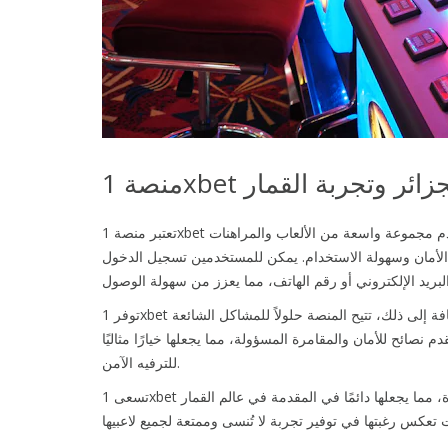
ة 1xbet الجزائر وتجربة القمار
تعتبر منصة 1xbet الجزائر واحدة من أبرز الخيارات المتاحة للاعبين في المنطقة، حيث تقدم مجموعة واسعة من الألعاب والمراهنات
 الأمان وسهولة الاستخدام. يمكن للمستخدمين تسجيل الدخول
توفر 1xbet بيئة آمنة لحماية البيانات الشخصية، مما يمنح اللاعبين شعورًا بالاطمئنان. بالإضافة إلى ذلك، تتيح المنصة حلولاً للمشاكل الشائعة
صائح للأمان والمقامرة المسؤولة، مما يجعلها خيارًا مثاليًا
للترفيه الآمن.
تسعى 1xbet لتعزيز تجربة المستخدم من خلال الابتكارات التكنولوجية والتحديثات المستمرة، مما يجعلها دائمًا في المقدمة في عالم القمار