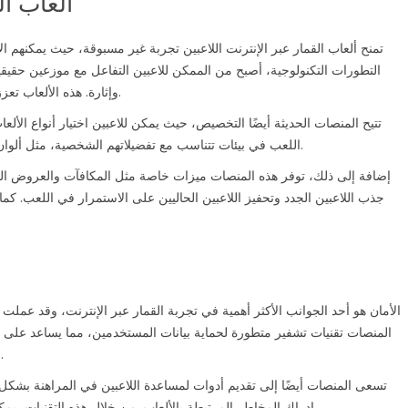
ألعاب ال
تمنح ألعاب القمار عبر الإنترنت اللاعبين تجربة غير مسبوقة، حيث يمكنهم ا
التطورات التكنولوجية، أصبح من الممكن للاعبين التفاعل مع موزعين حقيقيي
وإثارة. هذه الألعاب تعزز الإحساس بالمنافسة والتفاعل الاجتماعي حتى عبر الشاشات.
تتيح المنصات الحديثة أيضًا التخصيص، حيث يمكن للاعبين اختيار أنواع الألعاب
اللعب في بيئات تتناسب مع تفضيلاتهم الشخصية، مثل ألوان وتصاميم مختلفة، مما يجعل تجربة اللعب أكثر متعة وإشباعًا.
إضافة إلى ذلك، توفر هذه المنصات ميزات خاصة مثل المكافآت والعروض الت
جذب اللاعبين الجدد وتحفيز اللاعبين الحاليين على الاستمرار في اللعب. كما
الأمان هو أحد الجوانب الأكثر أهمية في تجربة القمار عبر الإنترنت، وقد عملت
المنصات تقنيات تشفير متطورة لحماية بيانات المستخدمين، مما يساعد على 
الأمر يعزز من ثقة اللاعبين في اتخاذ قرار اللعب عبر الإنترنت.
تسعى المنصات أيضًا إلى تقديم أدوات لمساعدة اللاعبين في المراهنة بشكل
إدراك المخاطر المرتبطة بالألعاب. من خلال هذه التقنيات، يمكن للاعبين الاستمتاع بتجربتهم دون القلق من العواقب السلبية.