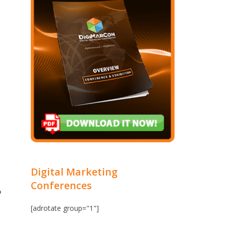
Digital Marketing
Conferences
و
[adrotate group="1"]