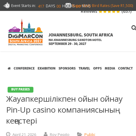
Event Starts in:
Super Early Bird Rates (Save R1,500)
DAYS
HOURS
MINS
417
00
00
Reviews
(637)
JOHANNESBURG, SOUTH AFRICA
NH JOHANNESBURG SANDTON HOTEL
SEPTEMBER 29 - 30, 2027
CONFERENCE
EXHIBITION
SPONSORS
TRAVEL
OPPS
MEDIA
CONTACT
BUY PASSES
Жауапкершілікпен ойын ойнау
Pin-Up casino компаниясының
кеңестері
April
21,
2026
Roy Pepito
Public