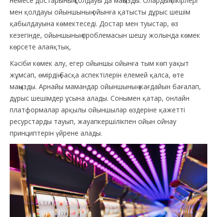
немесе достарының қолдауы да маңызды. Олардың пікірлері
мен қолдауы ойыншының ойынға қатысты дұрыс шешім
қабылдауына көмектеседі. Достар мен туыстар, өз
кезегінде, ойыншының проблемасын шешу жолында көмек
көрсете алаяқтық.
Кәсіби көмек алу, егер ойыншы ойынға тым көп уақыт
жұмсап, өмірдің басқа аспектілерін елемей қалса, өте
маңызды. Арнайы мамандар ойыншының жағдайын бағалап,
дұрыс шешімдер ұсына алады. Сонымен қатар, онлайн
платформалар арқылы ойыншылар өздеріне қажетті
ресурстарды тауып, жауапкершілікпен ойын ойнау
принциптерін үйрене алады.