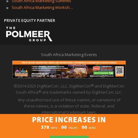
»
South Africa Marketing Summits
»
South Africa Marketing Workshops
PRIVATE EQUITY PARTNER
South Africa Marketing Events
©2014-2025 DigiMarCon , LLC. DigiMarCon
and DigiMarCon
®
South Africa
are trademarks owned by DigiMarCon, LLC.
®
Any unauthorized use of these names, or variations of
these names, is a violation of state, federal, and
international trademark laws.
PRICE INCREASES IN
Privacy Policy
|
Code of Conduct
|
Terms of Use
PRICE INCREASES IN
378
00
00
:
:
DAYS
HOURS
MINS